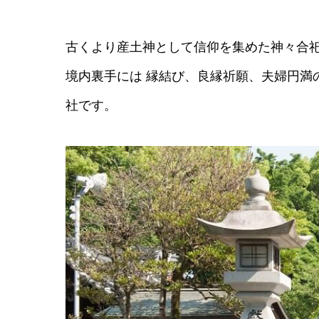
古くより産土神として信仰を集めた神々合
境内裏手には 縁結び、良縁祈願、夫婦円満
社です。