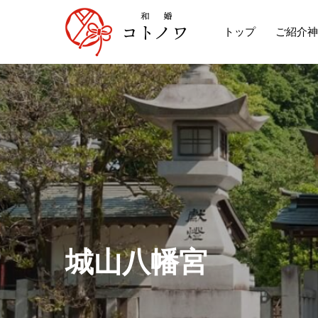
トップ
ご紹介神
城
山
八
幡
宮