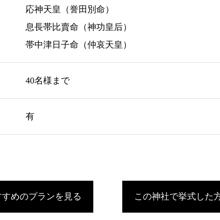
応神天皇（誉田別命）
息長帯比賣命（神功皇后）
帯中津日子命（仲哀天皇）
40名様まで
有
すすめのプランを見る
この神社で挙式した