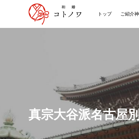
トップ
ご紹介神
真
宗
大
谷
派
名
古
屋