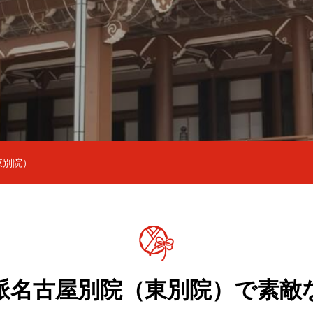
東別院）
派名古屋別院（東別院）で素敵