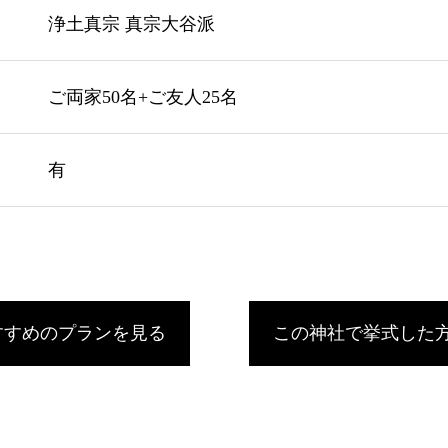
浄土真宗 真宗大谷派
ご両家50名+ご友人25名
有
すすめのプランを見る
この神社で挙式した