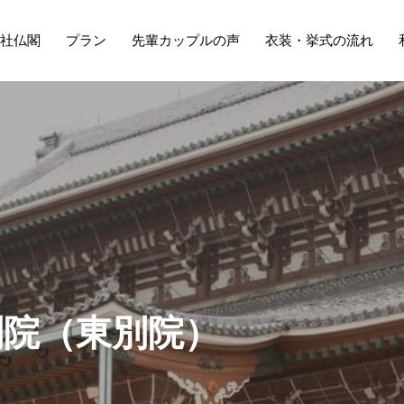
社仏閣
プラン
先輩カップルの声
衣装・挙式の流れ
別
院
（
東
別
院
）