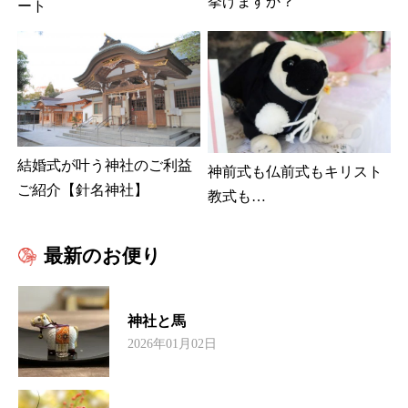
挙げますか？
ート
結婚式が叶う神社のご利益
神前式も仏前式もキリスト
ご紹介【針名神社】
教式も…
最新のお便り
神社と馬
2026年01月02日