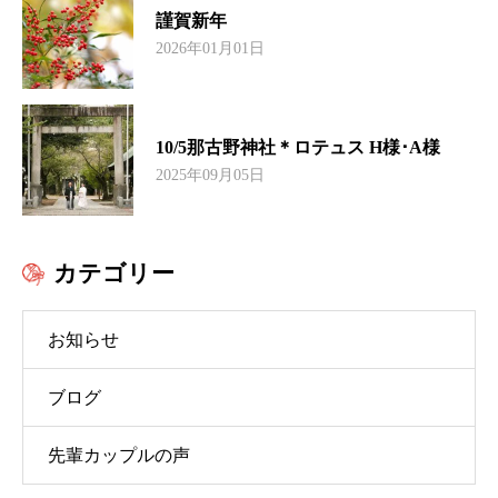
謹賀新年
2026年01月01日
10/5那古野神社＊ロテュス H様･A様
2025年09月05日
カテゴリー
お知らせ
ブログ
先輩カップルの声