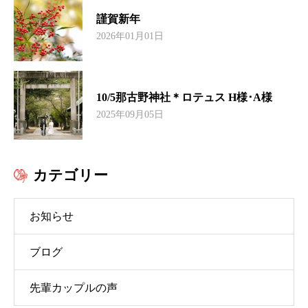
謹賀新年
2026年01月01日
10/5那古野神社＊ロテュス H様･A様
2025年09月05日
カテゴリー
お知らせ
ブログ
先輩カップルの声