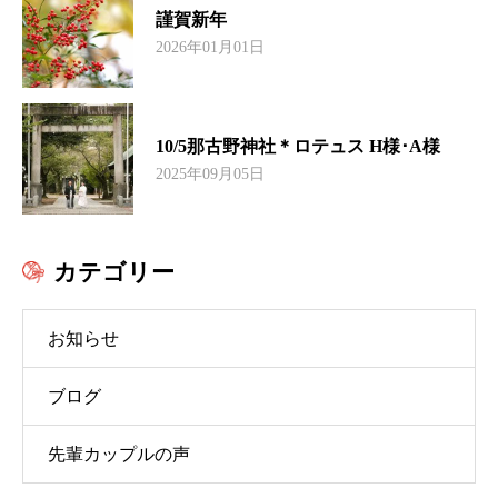
謹賀新年
2026年01月01日
10/5那古野神社＊ロテュス H様･A様
2025年09月05日
カテゴリー
お知らせ
ブログ
先輩カップルの声