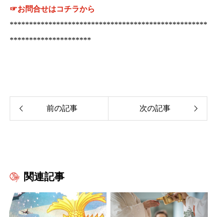
☞お問合せはコチラから
***************************************************
*********************
関連記事