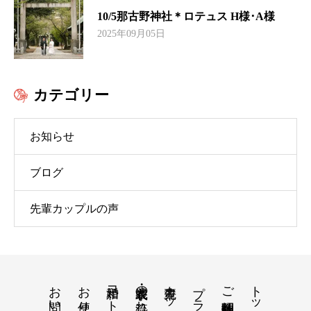
10/5那古野神社＊ロテュス H様･A様
2025年09月05日
カテゴリー
お知らせ
ブログ
先輩カップルの声
お問い合わせ
お便り
衣装・挙式の流れ
プラン
トップ
ご紹介神社仏閣